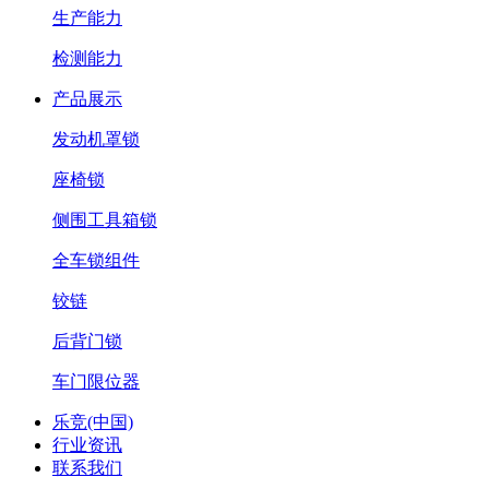
生产能力
检测能力
产品展示
发动机罩锁
座椅锁
侧围工具箱锁
全车锁组件
铰链
后背门锁
车门限位器
乐竞(中国)
行业资讯
联系我们