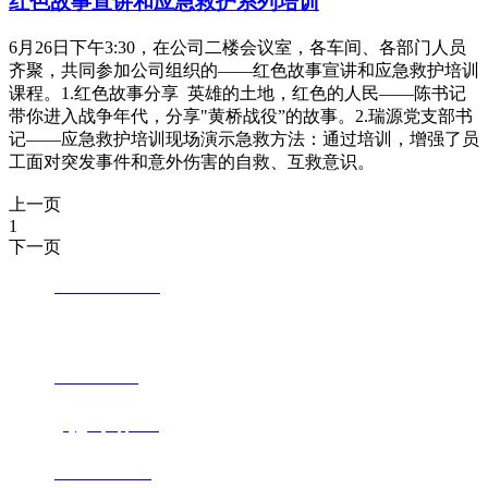
红色故事宣讲和应急救护系列培训
6月26日下午3:30，在公司二楼会议室，各车间、各部门人员
齐聚，共同参加公司组织的——红色故事宣讲和应急救护培训
课程。1.红色故事分享 英雄的土地，红色的人民——陈书记
带你进入战争年代，分享"黄桥战役”的故事。2.瑞源党支部书
记——应急救护培训现场演示急救方法：通过培训，增强了员
工面对突发事件和意外伤害的自救、互救意识。
上一页
1
下一页
电话：
0523-82662659
地址：江苏省靖江市城北园区北三环路68-8号
手机：
13641570678
邮箱：
jjxj@vip.qq.com
传真：
0523-82619509