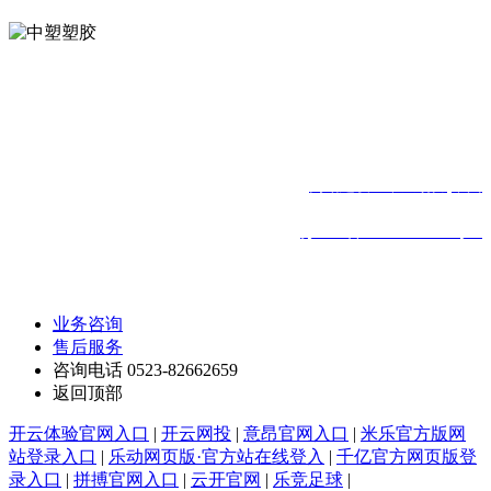
- 关注手机网站 -
Copyright © 2020 乐竞体育官方
网站建设：中企动力
常州
苏ICP备2022006643号-1
本网站支持IPV6
业务咨询
售后服务
咨询电话
0523-82662659
返回顶部
开云体验官网入口
|
开云网投
|
意昂官网入口
|
米乐官方版网
站登录入口
|
乐动网页版·官方站在线登入
|
千亿官方网页版登
录入口
|
拼搏官网入口
|
云开官网
|
乐竞足球
|