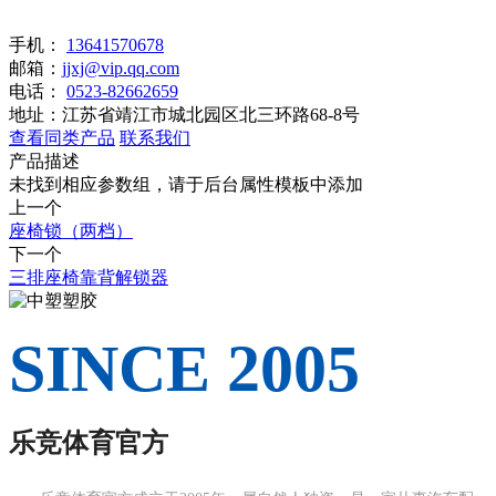
手机：
13641570678
邮箱：
jjxj@vip.qq.com
电话：
0523-82662659
地址：
江苏省靖江市城北园区北三环路68-8号
查看同类产品
联系我们
产品描述
未找到相应参数组，请于后台属性模板中添加
上一个
座椅锁（两档）
下一个
三排座椅靠背解锁器
SINCE 2005
乐竞体育官方